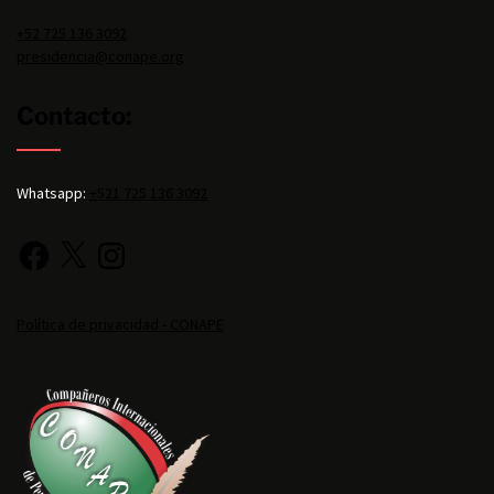
+52 725 136 3092
presidencia@conape.org
Contacto:
Whatsapp:
+521 725 136 3092
Política de privacidad - CONAPE