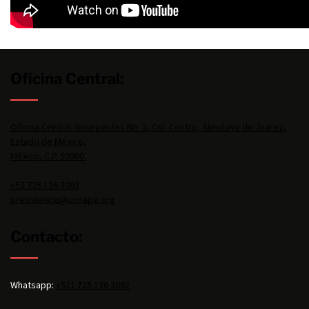
Oficina Central:
Oficina Central: Insurgentes No. 2, Col. Centro, Almoloya de Juárez,
Estado de México,
México, C.P. 50900.
+52 725 136 3092
presidencia@conape.org
Contacto:
Whatsapp:
+521 725 136 3092