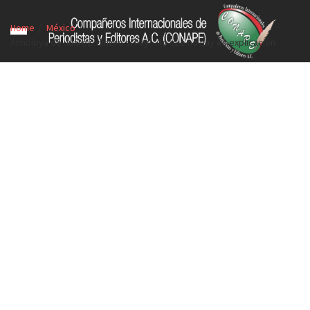
Home
México
Almoloya de Juárez: dinero sí hay… lo que no hay es explicación