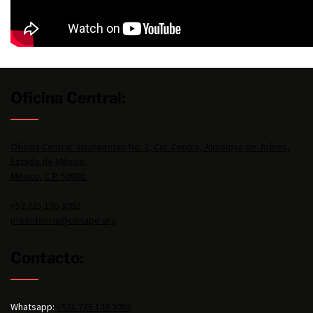
Oficina Central:
Oficina Central: Insurgentes No. 2, Col. Centro, Almoloya de Juárez,
Estado de México,
México, C.P. 50900.
+52 725 136 3092
presidencia@conape.org
Contacto:
Whatsapp:
+521 725 136 3092