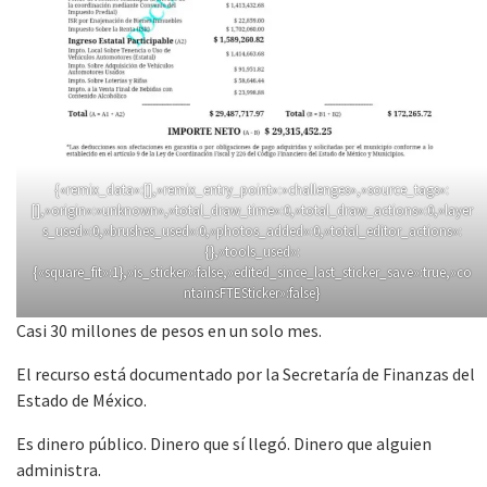
{«remix_data»:[],»remix_entry_point»:»challenges»,»source_tags»:
[],»origin»:»unknown»,»total_draw_time»:0,»total_draw_actions»:0,»layer
s_used»:0,»brushes_used»:0,»photos_added»:0,»total_editor_actions»:
{},»tools_used»:
{«square_fit»:1},»is_sticker»:false,»edited_since_last_sticker_save»:true,»co
ntainsFTESticker»:false}
Casi 30 millones de pesos en un solo mes.
El recurso está documentado por la Secretaría de Finanzas del
Estado de México.
Es dinero público. Dinero que sí llegó. Dinero que alguien
administra.