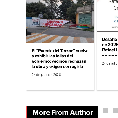
Desafío 
de 202
Rafael L
El “Puente del Terror” vuelve
– – – – –
a exhibir las fallas del
gobierno; vecinos rechazan
24 de juli
la obra y exigen corregirla
24 de julio de 2026
More From Author