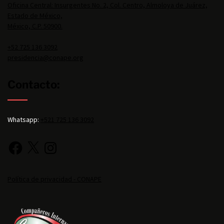
Oficina Central: Insurgentes No. 2, Col. Centro, Almoloya de Juárez,
Estado de México,
México, C.P. 50900.
+52 725 136 3092
presidencia@conape.org
Contacto:
Whatsapp:
+521 725 136 3092
Política de privacidad - CONAPE