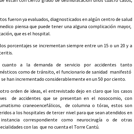
e están con cierto grado de deshidratación unos cuatro casos,
stos fueron ya evaluados, diagnosticados en algún centro de salud
el medico piensa que puede tener una alguna complicación mayor,
cación, que es el hospital.
e los porcentajes se incrementan siempre entre un 15 o un 20 y a
eritis.
 cuanto a la demanda de servicio por accidentes tanto
ésticos como de tránsito, el funcionario de sanidad manifestó
 se han incrementado considerablemente en un 50 por ciento.
otro orden de ideas, el entrevistado dejo en claro que los casos
aves de accidentes que se presentan en el nosocomio, con
aumatismo craneoencefálicos, de columna o tórax, estos son
eridos a los hospitales de tercer nivel para que sean atendidos en
 instancia correspondiente como neurocirugía o de otras
ecialidades con las que no cuenta el Torre Cantú.