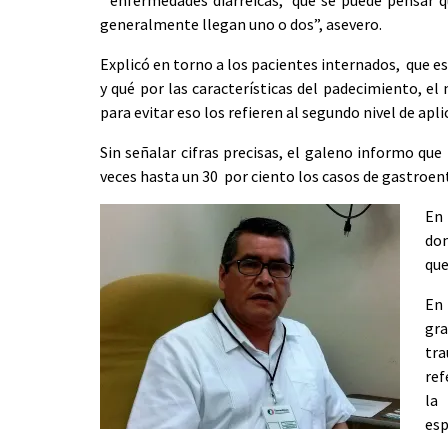
enfermedades diarreicas, que se puede pensar qu
generalmente llegan uno o dos”, asevero.
Explicó en torno a los pacientes internados, que e
y qué por las características del padecimiento, 
para evitar eso los refieren al segundo nivel de apli
Sin señalar cifras precisas, el galeno informo qu
veces hasta un 30 por ciento los casos de gastroent
En
dom
que
En 
gr
tr
ref
la
esp