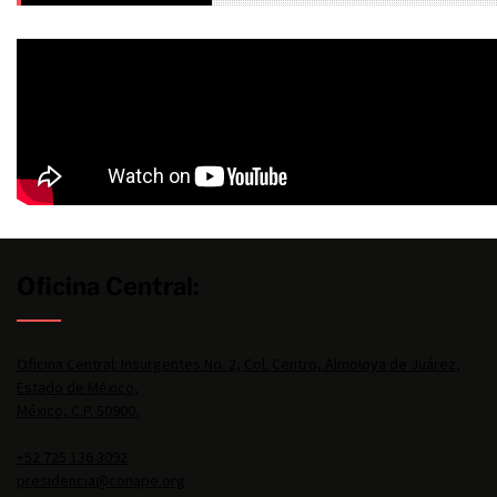
Oficina Central:
Oficina Central: Insurgentes No. 2, Col. Centro, Almoloya de Juárez,
Estado de México,
México, C.P. 50900.
+52 725 136 3092
presidencia@conape.org