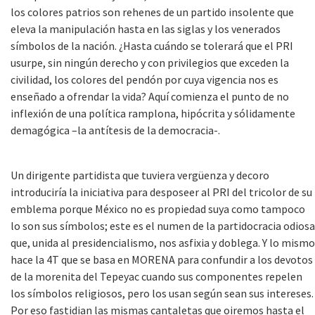
los colores patrios son rehenes de un partido insolente que
eleva la manipulación hasta en las siglas y los venerados
símbolos de la nación. ¿Hasta cuándo se tolerará que el PRI
usurpe, sin ningún derecho y con privilegios que exceden la
civilidad, los colores del pendón por cuya vigencia nos es
enseñado a ofrendar la vida? Aquí comienza el punto de no
inflexión de una política ramplona, hipócrita y sólidamente
demagógica –la antítesis de la democracia-.
Un dirigente partidista que tuviera vergüenza y decoro
introduciría la iniciativa para desposeer al PRI del tricolor de su
emblema porque México no es propiedad suya como tampoco
lo son sus símbolos; este es el numen de la partidocracia odiosa
que, unida al presidencialismo, nos asfixia y doblega. Y lo mismo
hace la 4T que se basa en MORENA para confundir a los devotos
de la morenita del Tepeyac cuando sus componentes repelen
los símbolos religiosos, pero los usan según sean sus intereses.
Por eso fastidian las mismas cantaletas que oiremos hasta el