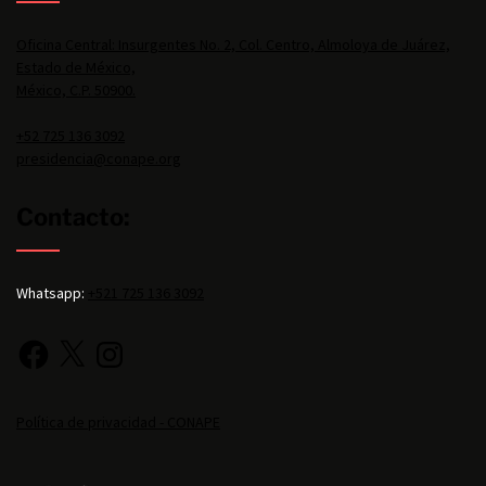
Oficina Central: Insurgentes No. 2, Col. Centro, Almoloya de Juárez,
Estado de México,
México, C.P. 50900.
+52 725 136 3092
presidencia@conape.org
Contacto:
Whatsapp:
+521 725 136 3092
Política de privacidad - CONAPE