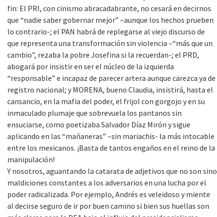
fin: El PRI, con cinismo abracadabrante, no cesará en decirnos
que “nadie saber gobernar mejor” –aunque los hechos prueben
lo contrario-; el PAN habrá de replegarse al viejo discurso de
que representa una transformación sin violencia –“más que un
cambio”, rezaba la pobre Josefina si la recuerdan-; el PRD,
abogará por insistir en ser el núcleo de la izquierda
“responsable” e incapaz de parecer artera aunque carezca ya de
registro nacional; y MORENA, bueno Claudia, insistirá, hasta el
cansancio, en la mafia del poder, el frijol con gorgojo y en su
inmaculado plumaje que sobrevuela los pantanos sin
ensuciarse, como poetizaba Salvador Díaz Mirón y sigue
aplicando en las “mañaneras” –sin mariachis- la más intocable
entre los mexicanos. ¡Basta de tantos engaños en el reino de la
manipulación!
Y nosotros, aguantando la catarata de adjetivos que no son sino
maldiciones constantes a los adversarios en una lucha por el
poder radicalizada. Por ejemplo, Andrés es veleidoso y miente
al decirse seguro de ir por buen camino si bien sus huellas son