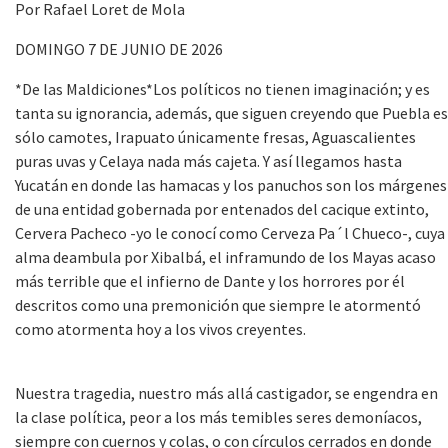
Por Rafael Loret de Mola
DOMINGO 7 DE JUNIO DE 2026
*De las Maldiciones*Los políticos no tienen imaginación; y es
tanta su ignorancia, además, que siguen creyendo que Puebla es
sólo camotes, Irapuato únicamente fresas, Aguascalientes
puras uvas y Celaya nada más cajeta. Y así llegamos hasta
Yucatán en donde las hamacas y los panuchos son los márgenes
de una entidad gobernada por entenados del cacique extinto,
Cervera Pacheco -yo le conocí como Cerveza Pa´l Chueco-, cuya
alma deambula por Xibalbá, el inframundo de los Mayas acaso
más terrible que el infierno de Dante y los horrores por él
descritos como una premonición que siempre le atormentó
como atormenta hoy a los vivos creyentes.
Nuestra tragedia, nuestro más allá castigador, se engendra en
la clase política, peor a los más temibles seres demoníacos,
siempre con cuernos y colas, o con círculos cerrados en donde