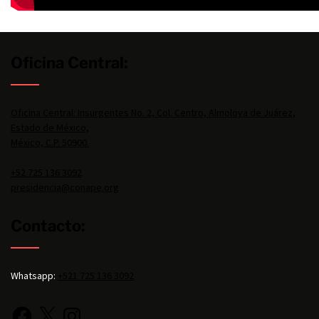
Oficina Central:
Oficina Central: Insurgentes No. 2, Col. Centro, Almoloya de Juárez,
Estado de México,
México, C.P. 50900.
+52 725 136 3092
presidencia@conape.org
Contacto:
Whatsapp:
+521 725 136 3092