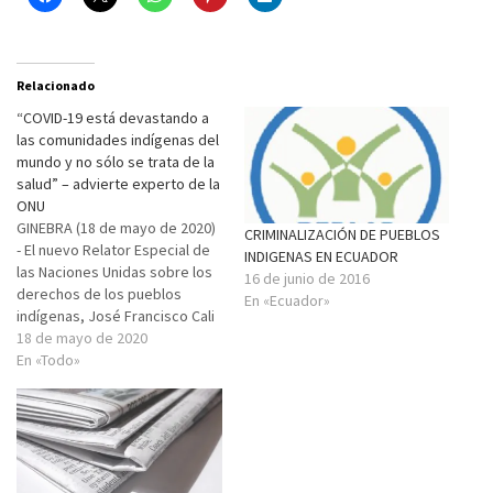
Relacionado
“COVID-19 está devastando a
las comunidades indígenas del
mundo y no sólo se trata de la
salud” – advierte experto de la
ONU
GINEBRA (18 de mayo de 2020)
CRIMINALIZACIÓN DE PUEBLOS
- El nuevo Relator Especial de
INDIGENAS EN ECUADOR
las Naciones Unidas sobre los
16 de junio de 2016
derechos de los pueblos
En «Ecuador»
indígenas, José Francisco Cali
Tzay, expresó hoy su grave
18 de mayo de 2020
preocupación por el
En «Todo»
devastador impacto que la
pandemia de la COVID-19 está
teniendo en los pueblos
indígenas, más allá de…