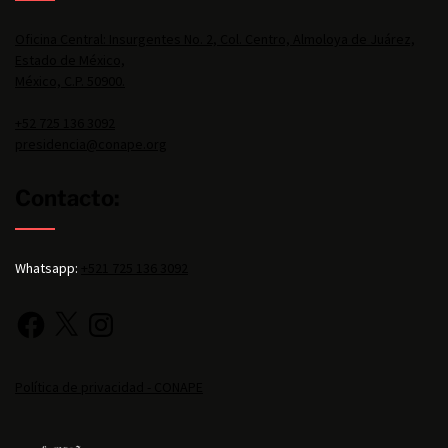
Oficina Central: Insurgentes No. 2, Col. Centro, Almoloya de Juárez,
Estado de México,
México, C.P. 50900.
+52 725 136 3092
presidencia@conape.org
Contacto:
Whatsapp:
+521 725 136 3092
Política de privacidad - CONAPE