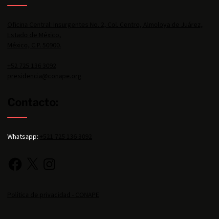
Oficina Central: Insurgentes No. 2, Col. Centro, Almoloya de Juárez,
Estado de México,
México, C.P. 50900.
+52 725 136 3092
presidencia@conape.org
Contacto:
Whatsapp:
+521 725 136 3092
Política de privacidad - CONAPE