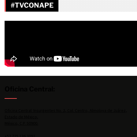
#TVCONAPE
Oficina Central:
Oficina Central: Insurgentes No. 2, Col. Centro, Almoloya de Juárez,
Estado de México,
México, C.P. 50900.
+52 725 136 3092