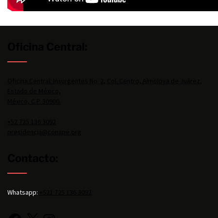
Oficina Central:
Oficina Central: Insurgentes No. 2, Col. Centro, Almoloya de Juárez,
Estado de México,
México, C.P. 50900.
+52 725 136 3092
presidencia@conape.org
Contacto:
Whatsapp:
+521 725 136 3092