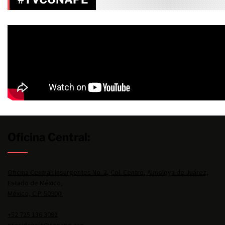
Oficina Central:
Oficina Central: Insurgentes No. 2, Col. Centro, Almoloya de Juárez,
Estado de México,
México, C.P. 50900.
+52 725 136 3092
presidencia@conape.org