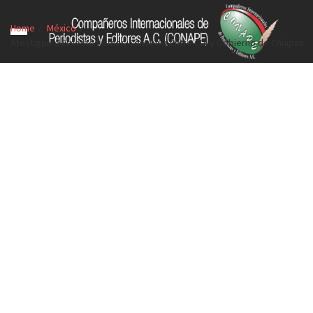
Home
México
Atestiguará Ernesto Nemer, Convenio Entre CDI y Gobierno de Chiapas