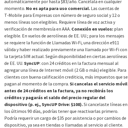
automáticamente por hasta $83/año. Cancélala en cualquier
momento.
No es apta para uso comercial.
Las cuentas de
T‑Mobile para Empresas con número de seguro social y 12 o
menos líneas son elegibles. Requiere línea de voz activa y
verificación de membresía en AAA.
Conexión en vuelos:
plan
elegible. En vuelos de aerolíneas de EE. UU.; para los mensajes
se requiere la función de Llamadas Wi‑Fi, una dirección e911
válida y haber realizado previamente una llamada por Wi‑Fi con
la tarjeta SIM actual. Según disponibilidad en ciertas aerolíneas
de EE. UU.
SyncUP
: con 24 créditos en la factura mensual al
agregar una línea de Internet móvil (2 GB o más) elegible. Para
clientes con buena calificación crediticia, más impuestos que se
pagan al momento de la compra.
Si cancelas el servicio móvil
antes de 24 créditos en la factura, ya no recibirás los
créditos y pagarás el saldo del precio regular del
dispositivo (p. ej., SyncUP Drive: $108).
Si cancelaste líneas en
los últimos 90 días, podrías tener que reactivarlas primero.
Podría requerir un cargo de $35 por asistencia o por cambios de
dispositivo, ya sea en tiendas o llamadas al servicio al cliente.