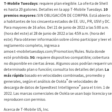
T‑Mobile Tuesdays
: requiere plan elegible. La oferta de Shell
es hasta 20 galones. Detalles en la app T‑Mobile Tuesdays.
10
premios mayores:
SIN OBLIGACIÓN DE COMPRA. Está abierto
a habitantes de los cincuenta estados de EE. UU., PR, USVI y DC.
Para mayores de 16 años. Del 21 de junio de 2022 a las 5:00 a.m.
(hora del este) al 28 de junio de 2022 a las 4:59 a.m. (hora del
este). Para obtener información sobre cómo participar y leer el
reglamento completo, ingresa a
amoe.t‑mobiletuesdays.com/Promotion/Rules. Nula donde
esté prohibida.
5G
: requiere dispositivo compatible; cobertura
no disponible en ciertas áreas. Algunos usos podrían requerir un
determinado plan o función; consulta los detalles del plan.
La
más rápida
basado en velocidades combinadas, promedio y
®
generales, según el análisis de Ookla
de velocidades de
®
descarga de datos de Speedtest Intelligence
para el trim. 1 de
2022. Las marcas comerciales de Ookla se usan bajo licencia y se
reproducen con permiso.
Acerca de T‑Mobile US, Inc.