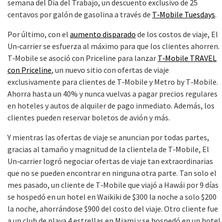
semana del Día del Trabajo, un descuento exclusivo de 25
centavos por galón de gasolina a través de
T‑Mobile Tuesdays
.
Por último, con el
aumento disparado
de los costos de viaje, El
Un‑carrier se esfuerza al máximo para que los clientes ahorren.
T‑Mobile se asoció con Priceline para lanzar
T‑Mobile TRAVEL
con Priceline
, un nuevo sitio con ofertas de viaje
exclusivamente para clientes de T‑Mobile y Metro by T‑Mobile.
Ahorra hasta un 40% y nunca vuelvas a pagar precios regulares
en hoteles y autos de alquiler de pago inmediato. Además, los
clientes pueden reservar boletos de avión y más.
Y mientras las ofertas de viaje se anuncian por todas partes,
gracias al tamaño y magnitud de la clientela de T‑Mobile, El
Un‑carrier logró negociar ofertas de viaje tan extraordinarias
que no se pueden encontrar en ninguna otra parte. Tan solo el
mes pasado, un cliente de T‑Mobile que viajó a Hawái por 9 días
se hospedó en un hotel en Waikiki de $300 la noche a solo $200
la noche, ahorrándose $900 del costo del viaje. Otro cliente fue
a un club de playa 4 estrellas en Miami y se hospedó en un hotel