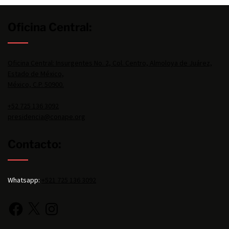
Oficina Central:
Oficina Central: Insurgentes No. 2, Col. Centro, Almoloya de Juárez,
Estado de México,
México, C.P. 50900.
+52 725 136 3092
presidencia@conape.org
Contacto:
Whatsapp:
+521 725 136 3092