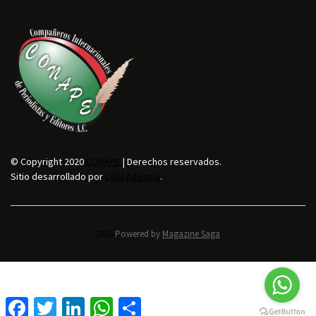
© Copyright 2020
CONAPE
| Derechos reservados.
Sitio desarrollado por
CGM Agencia
.
2026.
Powered by
Magazine Saga
F
T
L
W
C
a
w
i
h
o