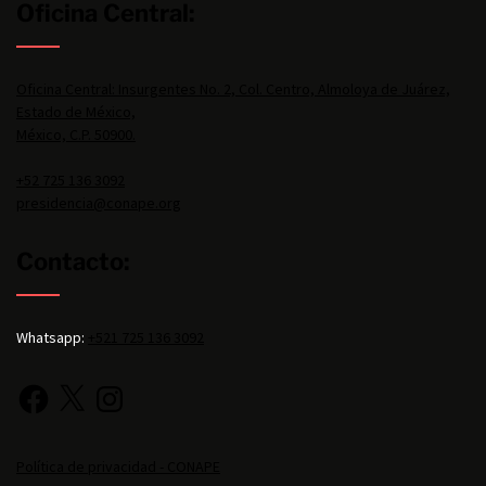
Oficina Central:
Oficina Central: Insurgentes No. 2, Col. Centro, Almoloya de Juárez,
Estado de México,
México, C.P. 50900.
+52 725 136 3092
presidencia@conape.org
Contacto:
Whatsapp:
+521 725 136 3092
Política de privacidad - CONAPE