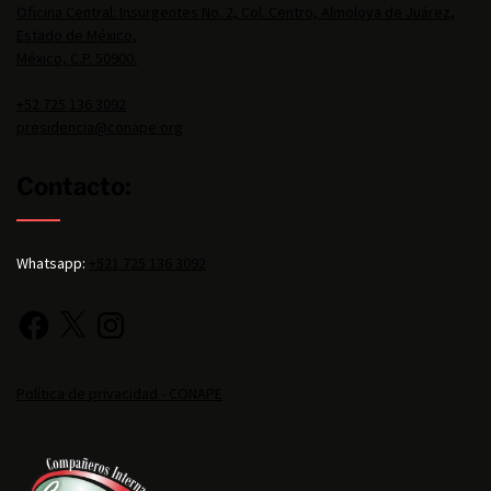
Oficina Central: Insurgentes No. 2, Col. Centro, Almoloya de Juárez,
Estado de México,
México, C.P. 50900.
+52 725 136 3092
presidencia@conape.org
Contacto:
Whatsapp:
+521 725 136 3092
Política de privacidad - CONAPE