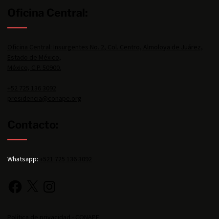
Oficina Central:
Oficina Central: Insurgentes No. 2, Col. Centro, Almoloya de Juárez,
Estado de México,
México, C.P. 50900.
+52 725 136 3092
presidencia@conape.org
Contacto:
Whatsapp:
+521 725 136 3092
Política de privacidad - CONAPE