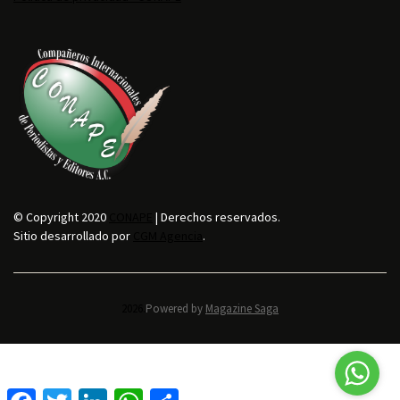
© Copyright 2020
CONAPE
| Derechos reservados.
Sitio desarrollado por
CGM Agencia
.
2026.
Powered by
Magazine Saga
F
T
L
W
C