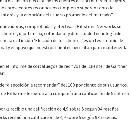
 la distinción Elección de los clientes de Gartner Peer Insights,
. Los proveedores reconocidos cumplen o superan tanto la
interés y la adopción del usuario promedio del mercado”.
 innovadoras, comprobadas y efectivas, Hillstone Networks se
liente”, dijo Tim Liu, cofundador y director de Tecnología de
n la distinción ‘Elección de los clientes’ es un testimonio de
nal y el apoyo que nuestros clientes necesitan para mantener la
en el informe de cortafuegos de red “Voz del cliente” de Gartner
an:
de “disposición a recomendar” del 100 por ciento de sus usuarios.
 de Hillstone le dieron a la compañía una calificación de 5 sobre 5
rks recibió una calificación de 4,9 sobre 5 según 94 reseñas.
ks recibió una calificación de 4,9 sobre 5 según 93 reseñas.