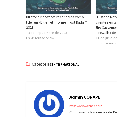
Hillstone Networks reconocida como
Hillstone Net
líder en XDR en el informe Frost Radar™
clientes en l
2023
the Customer
13 de septiembre de 2023
Firewalls» de
En «Internacional»
11 de junio d
En «Internaci
Categories:
INTERNACIONAL
Admin CONAPE
https://www.conape.org
Compañeros Nacionales de Peri