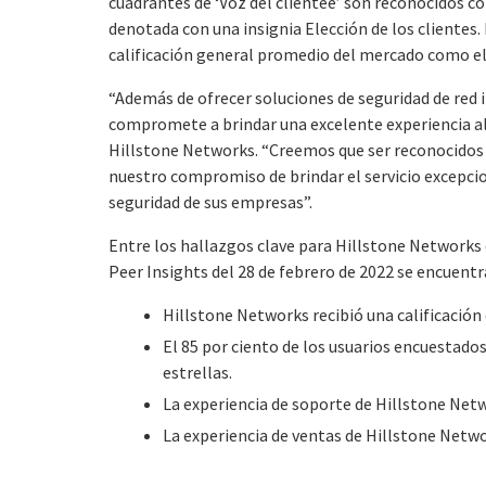
cuadrantes de ‘Voz del clientee’ son reconocidos con
denotada con una insignia Elección de los clientes
calificación general promedio del mercado como el 
“Además de ofrecer soluciones de seguridad de red
compromete a brindar una excelente experiencia al c
Hillstone Networks. “Creemos que ser reconocidos co
nuestro compromiso de brindar el servicio excepcio
seguridad de sus empresas”.
Entre los hallazgos clave para Hillstone Networks 
Peer Insights del 28 de febrero de 2022 se encuentr
Hillstone Networks recibió una calificación 
El 85 por ciento de los usuarios encuestados
estrellas.
La experiencia de soporte de Hillstone Netwo
La experiencia de ventas de Hillstone Networ