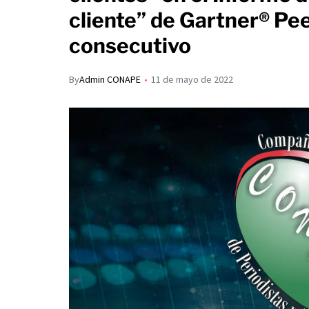
s
p
cliente” de Gartner® Pe
I
A
a
consecutivo
n
p
r
p
t
By
Admin CONAPE
11 de mayo de 2022
i
r