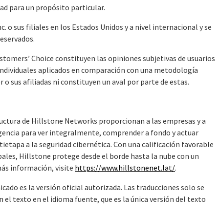
dad para un propósito particular.
 o sus filiales en los Estados Unidos y a nivel internacional y se
reservados.
stomers’ Choice constituyen las opiniones subjetivas de usuarios
os individuales aplicados en comparación con una metodología
 sus afiliadas ni constituyen un aval por parte de estas.
ructura de Hillstone Networks proporcionan a las empresas y a
eligencia para ver integralmente, comprender a fondo y actuar
tapa a la seguridad cibernética. Con una calificación favorable
bales, Hillstone protege desde el borde hasta la nube con un
ás información, visite
https://www.hillstonenet.lat/
.
cado es la versión oficial autorizada. Las traducciones solo se
l texto en el idioma fuente, que es la única versión del texto