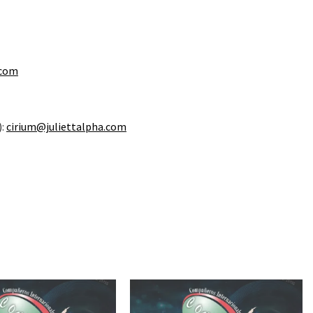
.com
):
cirium@juliettalpha.com