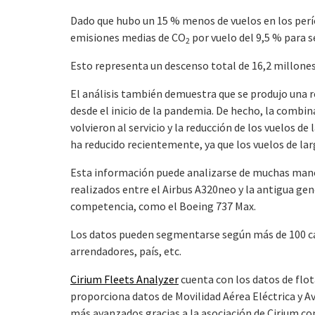
Dado que hubo un 15 % menos de vuelos en los perío
emisiones medias de CO
por vuelo del 9,5 % para 
2
Esto representa un descenso total de 16,2 millone
El análisis también demuestra que se produjo una r
desde el inicio de la pandemia. De hecho, la combi
volvieron al servicio y la reducción de los vuelos de
ha reducido recientemente, ya que los vuelos de la
Esta información puede analizarse de muchas mane
realizados entre el Airbus A320neo y la antigua gen
competencia, como el Boeing 737 Max.
Los datos pueden segmentarse según más de 100 cat
arrendadores, país, etc.
Cirium Fleets Analyzer
cuenta con los datos de flot
proporciona datos de Movilidad Aérea Eléctrica y A
más avanzados gracias a la asociación de Cirium co