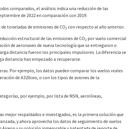
dos comparados, el análisis indica una reducción de las
septiembre de 2022 en comparación con 2019.
s de toneladas de emisiones de CO
con respecto al año anterior.
2
educción estructural de las emisiones de CO
por vuelo comercial
2
nación de aeronaves de nueva tecnología que se entregaron o
 larga distancia fueron los principales impulsores. La diferencia se
rga distancia han empezado a recuperarse.
ras. Por ejemplo, los datos pueden comparar los vuelos reales
eración de A320ceo, o con los tipos de aviones de la
egorías, por ejemplo, por lista de MSN, aerolíneas,
as mejor respaldados e investigados, es la primera solución que
vanzada, y ahora aprovecha los datos de seguimiento de vuelos
n Aireon y su solución inmejorable y patentada de reporte de