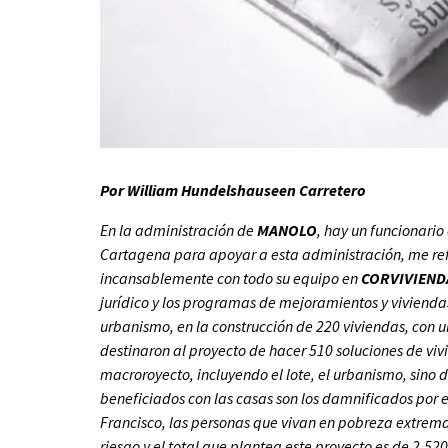
Por William Hundelshauseen Carretero
En la administración de
MANOLO
, hay un funcionari
Cartagena para apoyar a esta administración, me re
incansablemente con todo su equipo en
CORVIVIEND
jurídico y los programas de mejoramientos y viviend
urbanismo, en la construcción de 220 viviendas, con un
destinaron al proyecto de hacer 510 soluciones de viv
macroroyecto, incluyendo el lote, el urbanismo, sino 
beneficiados con las casas son los damnificados por el
Francisco, las personas que vivan en pobreza extrema
riesgo y el total que plantea este proyecto es de 2.52