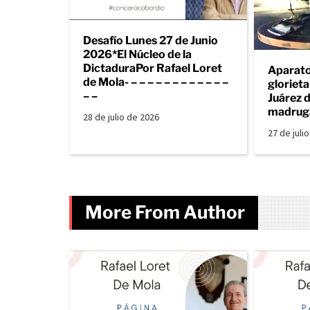
Desafío Lunes 27 de Junio
2026*El Núcleo de la
DictaduraPor Rafael Loret
Aparato
de Mola- – – – – – – – – – – – –
gloriet
– –
Juárez d
madrug
28 de julio de 2026
27 de juli
More From Author