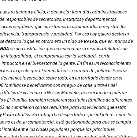
uestro tiempo y oficio, a denunciar las malas administraciones
ia de responsables de secretarías, institutos y departamentos
iencias negativas, que no estamos acostumbrados a registrar los
 eficiencia, transparencia y probidad. Por eso hoy quiero destacar
e destaca lo que en otrora era un nido de
RATAS
, que en manos de
ENDA
en una institución que ha entendido su responsabilidad con
la integralidad, el compromiso con la sociedad, con la
 impactan en el bienestar de la gente. En fin es un reconocimiento
cios a la gente que el defendió en su carrera de político. Pues se
del menos favorecido, sobre todo, en un territorio donde en el
0 familias se beneficiaron con arreglo de calle a través del
ó títulos de vivienda en Nelson Mandela, beneficiando a más de
o y El Trupillo, también recibieron sus títulos familias de diferentes
303 no cumplieron con los requisitos para las viviendas que están
 Pasacaballos. Su trabajo ha despertado especial interés entre las
nque no es de su competencia, está gestionando para que se cumpla
 interés entre las clases populares porque las principales
o vital de agua (7 metros cúbicos), universidad pública distrital y