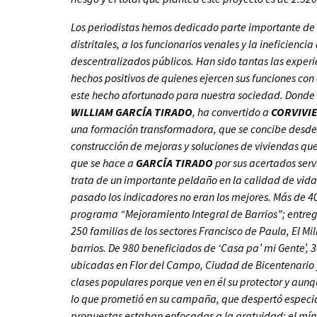
Los periodistas hemos dedicado parte importante de n
distritales, a los funcionarios venales y la ineficienc
descentralizados públicos. Han sido tantas las exper
hechos positivos de quienes ejercen sus funciones con
este hecho afortunado para nuestra sociedad. Donde s
WILLIAM GARCÍA TIRADO
, ha convertido a
CORVIVI
una formación transformadora, que se concibe desde 
construcción de mejoras y soluciones de viviendas que
que se hace a
GARCÍA TIRADO
por sus acertados servi
trata de un importante peldaño en la calidad de vida 
pasado los indicadores no eran los mejores. Más de 40
programa “Mejoramiento Integral de Barrios”; entreg
250 familias de los sectores Francisco de Paula, El Mill
barrios. De 980 beneficiados de ‘Casa pa’ mi Gente’, 
ubicadas en Flor del Campo, Ciudad de Bicentenario y
clases populares porque ven en él su protector y au
lo que prometió en su campaña, que despertó especial
propuestas estaban enfocadas a la gratuidad: el mínim