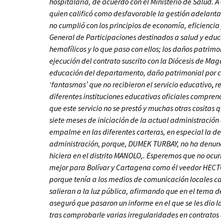
hospitalaria, de acuerdo con el Ministerio de Salud. A
quien calificó como desfavorable la gestión adela
no cumplió con los principios de economía, eficiencia
General de Participaciones destinados a salud y educ
hemofílicos y lo que paso con ellos; los daños patrim
ejecución del contrato suscrito con la Diócesis de Ma
educación del departamento, daño patrimonial por co
‘fantasmas’ que no recibieron el servicio educativo
,
re
diferentes instituciones educativas oficiales compren
que este servicio no se prestó y muchas otras cositas
siete meses de iniciación de la actual administraci
empalme en las diferentes carteras, en especial la de
administración, porque, DUMEK TURBAY, no ha denuncia
hiciera en el distrito MANOLO,. Esperemos que no ocu
mejor para Bolívar y Cartagena como él veedor HE
porque tenía a los medios de comunicación locales ca
salieran a la luz pública, afirmando que en el tema de
aseguró que pasaron un informe en el que se les dio 
tras comprobarle varias irregularidades en contratos 