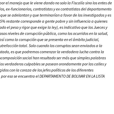
or el manejo que le viene dando no solo la Fiscalía sino los entes de
ios, ex-funcionarios, contratistas y ex contratistas del departamento
 que se adelantan y que terminarían a favor de los investigados y es
5% restante corresponde a gente pobre y sin influencia a quienes
o el peso y rigor que exige la ley), es indicativo que los Jueces y
osos niveles de corrupción pública, como los ocurridos en la salud,
así como la corrupción que se presenta en el ámbito judicial,
trefacción total. Solo cuando los corruptos sean enviados a la
 Estado, es que podremos comenzar la verdadera lucha contra la
escomposición social han resultado ser más que simples palabras
 los verdaderos culpables se pasean orondamente por las calles y
os con la coraza de los jefes políticos de los diferentes
, por eso se encuentra el DEPARTAMENTO DE BOLIVAR EN LA LISTA