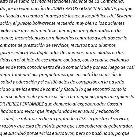
 esto se le suma las manifestaciones reciente de La Contraloría,
ntada por la Gobernación de JUAN CARLOS GOSSAIN ROGNINE, porque
 y eficacia en cuanto al manejo de los recursos públicos del Sistema
ación, el pueblo bolivarense recuerda muy bien a los pacientes
oniales que presuntamente se dieron por irregularidades en la
gangué; inconsistencias en millonarios contratos asociados con la
ntratos de prestación de servicios, recursos para alumnos
gistros educativos duplicados de alumnos matriculados en las
didas en el objeto de ese mismo contrato, con lo cual se evidencio
 que es de total conocimiento de la comunidad y por eso luego de casi
ón departamental nos preguntamos que encontró la comisión de
 salud y educación y si existió actos de corrupción en la pasada
do ante los entes de control y fiscalía lo que encontró como lo
rra el señalamiento y persecución a un pequeño grupo que quiere lo
CTOR PEREZ FERNANDEZ que denuncio al exgobernador Gossaín
llados para evitar que irregularidades en salud y educación
 salud, se robaron el dinero pagando a IPS sin prestar el servicio,
la razón y que esto dio mérito para que suspendieran al gobernador,
que suscribió por servicios educativos, pero no pasó nada, porque