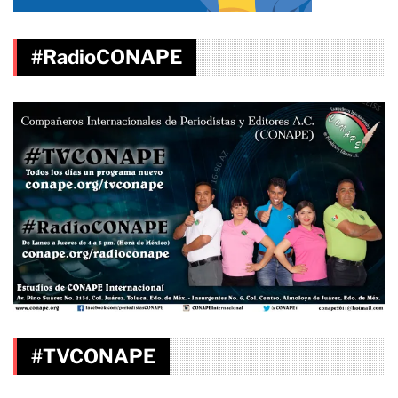
#RadioCONAPE
#TVCONAPE