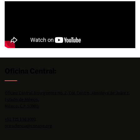
Oficina Central:
Oficina Central: Insurgentes No. 2, Col. Centro, Almoloya de Juárez,
Estado de México,
México, C.P. 50900.
+52 725 136 3092
presidencia@conape.org