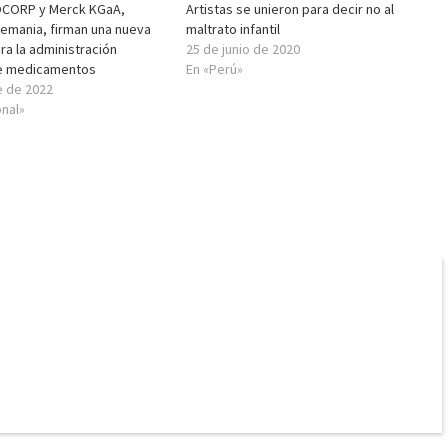
OCORP y Merck KGaA,
Artistas se unieron para decir no al
lemania, firman una nueva
maltrato infantil
ra la administración
25 de junio de 2020
de medicamentos
En «Perú»
e de 2022
onal»