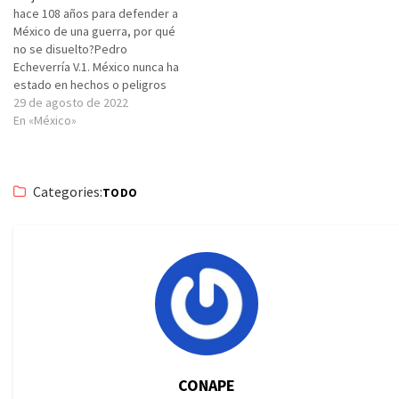
hace 108 años para defender a
México de una guerra, por qué
no se disuelto?Pedro
Echeverría V.1. México nunca ha
estado en hechos o peligros
de Guerra, tal como la han
29 de agosto de 2022
sufrido los países
En «México»
participantes de la primera y
segunda guerra mundial y
todas las naciones
Categories:
amenazadas, bombardeadas e
TODO
invadidas…
CONAPE