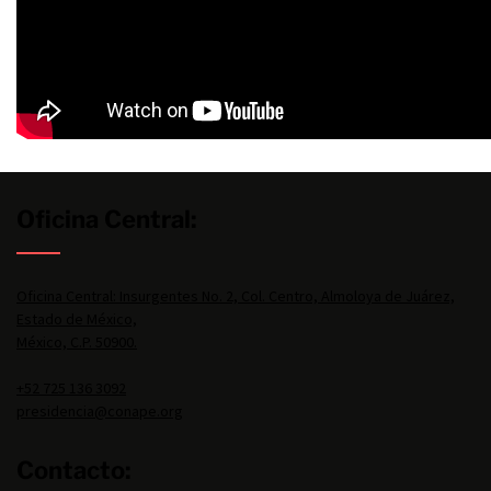
Oficina Central:
Oficina Central: Insurgentes No. 2, Col. Centro, Almoloya de Juárez,
Estado de México,
México, C.P. 50900.
+52 725 136 3092
presidencia@conape.org
Contacto: