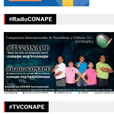
#RadioCONAPE
#TVCONAPE