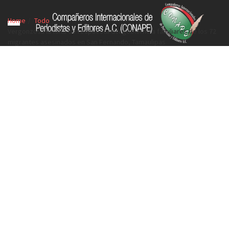
Home
Todo
Vergonzosa la falta de respuesta del gobierno a familiares de los 72
migrantes asesinados en San Fernando, Tamaulipas