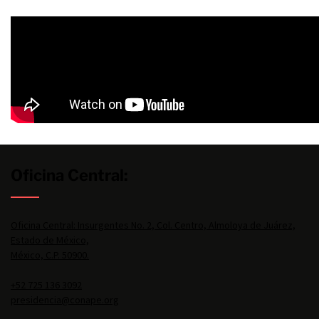
Oficina Central:
Oficina Central: Insurgentes No. 2, Col. Centro, Almoloya de Juárez,
Estado de México,
México, C.P. 50900.
+52 725 136 3092
presidencia@conape.org