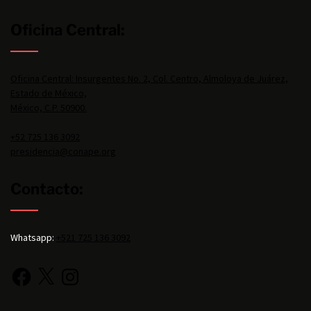
Oficina Central:
Oficina Central: Insurgentes No. 2, Col. Centro, Almoloya de Juárez,
Estado de México,
México, C.P. 50900.
+52 725 136 3092
presidencia@conape.org
Contacto:
Whatsapp:
+521 725 136 3092