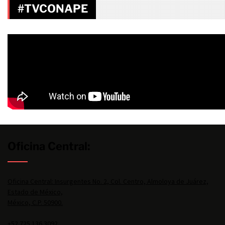
#TVCONAPE
Oficina Central:
Oficina Central: Insurgentes No. 2, Col. Centro, Almoloya de Juárez,
Estado de México,
México, C.P. 50900.
+52 725 136 3092