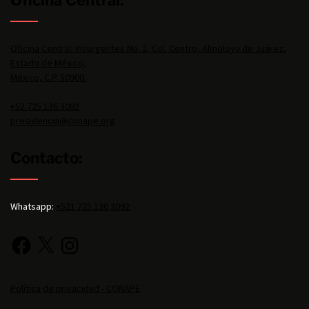
Oficina Central:
Oficina Central: Insurgentes No. 2, Col. Centro, Almoloya de Juárez,
Estado de México,
México, C.P. 50900.
+52 725 136 3092
presidencia@conape.org
Contacto:
Whatsapp:
+521 725 136 3092
Política de privacidad - CONAPE