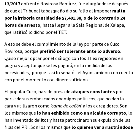
13/2017
enfrentó Rovirosa Ramírez, fue alargándose después
de que el Tribunal tabasqueño dio su fallo al imponer
multa
por la irrisoria cantidad de $7,401.38, o de lo contrario 24
horas de arresto
, hasta llegar a la Sala Regional de Xalapa,
que ratificó lo dicho por el TET.
A eso se debe el cumplimiento de la ley por parte de Cuco
Rovirosa, porque
prefirió ser tolerante ante lo adverso
.
Quiso mejor optar por el diálogo con los 11 ex regidores en
pugna y aceptar que se les pagará, en la medida de las
necesidades, porque –así lo señaló– el Ayuntamiento no cuenta
con por el momento con dinero suficiente.
El popular Cuco, ha sido presa de
ataques constantes
por
parte de sus emboscados enemigos políticos, que no dan la
cara y utilizaron como
‘carne de cañón’
a los ex regidores. Son
los mismos que
lo han exhibido como un alcalde corrupto
, le
han inventado delitos y hasta patrocinaron su expulsión de las
filas del PRI. Son los mismos que
lo quieren ver arrastrándose