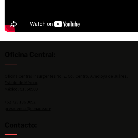
Oficina Central:
Oficina Central: Insurgentes No. 2, Col. Centro, Almoloya de Juárez,
Estado de México,
México, C.P. 50900.
+52 725 136 3092
presidencia@conape.org
Contacto: