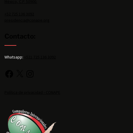
México, C.P. 50900.
+52 725 136 3092
presidencia@conape.org
Contacto:
Whatsapp:
+521 725 136 3092
Política de privacidad - CONAPE