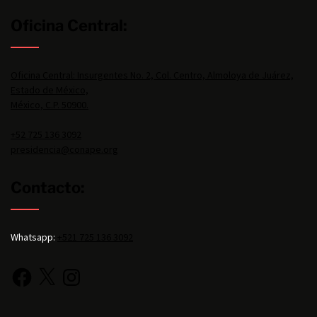
Oficina Central:
Oficina Central: Insurgentes No. 2, Col. Centro, Almoloya de Juárez,
Estado de México,
México, C.P. 50900.
+52 725 136 3092
presidencia@conape.org
Contacto:
Whatsapp:
+521 725 136 3092