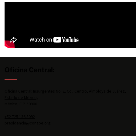
Oficina Central:
Oficina Central: Insurgentes No. 2, Col. Centro, Almoloya de Juárez,
Estado de México,
México, C.P. 50900.
+52 725 136 3092
presidencia@conape.org