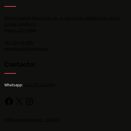
Oficina Central: Insurgentes No. 2, Col. Centro, Almoloya de Juárez,
Estado de México,
México, C.P. 50900.
+52 725 136 3092
presidencia@conape.org
Contacto:
Whatsapp:
+521 725 136 3092
Política de privacidad - CONAPE