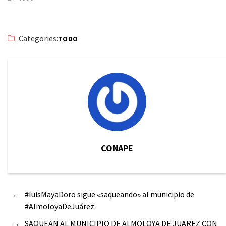
Categories:
TODO
CONAPE
←
#luisMayaDoro sigue «saqueando» al municipio de
#AlmoloyaDeJuárez
→
SAQUEAN AL MUNICIPIO DE ALMOLOYA DE JUAREZ CON