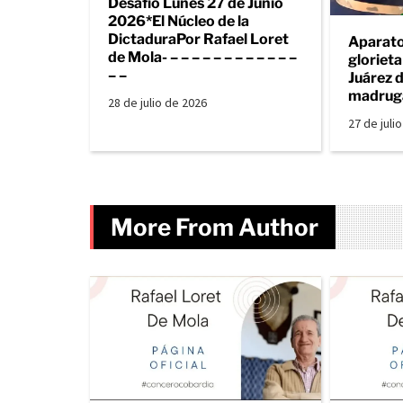
Desafío Lunes 27 de Junio
2026*El Núcleo de la
DictaduraPor Rafael Loret
Aparato
de Mola- – – – – – – – – – – – –
gloriet
– –
Juárez d
madrug
28 de julio de 2026
27 de juli
More From Author