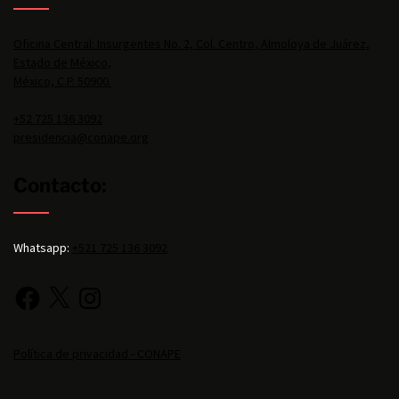
Oficina Central: Insurgentes No. 2, Col. Centro, Almoloya de Juárez,
Estado de México,
México, C.P. 50900.
+52 725 136 3092
presidencia@conape.org
Contacto:
Whatsapp:
+521 725 136 3092
Política de privacidad - CONAPE