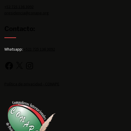
+52 725 136 3092
presidencia@conape.org
Contacto:
Whatsapp:
+521 725 136 3092
Política de privacidad - CONAPE