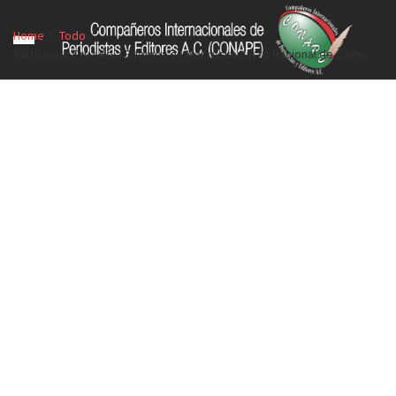
Home
Todo
Participará Cruz Roja Edomex en Macrosimulacro Nacional de Sismo