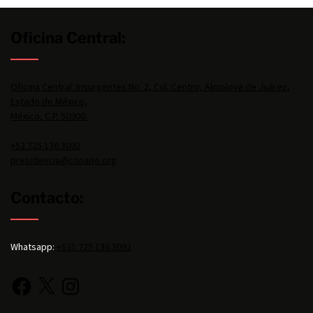
Oficina Central:
Oficina Central: Insurgentes No. 2, Col. Centro, Almoloya de Juárez,
Estado de México,
México, C.P. 50900.
+52 725 136 3092
presidencia@conape.org
Contacto:
Whatsapp:
+521 725 136 3092