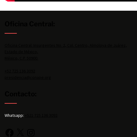
Oficina Central:
Oficina Central: Insurgentes No. 2, Col. Centro, Almoloya de Juárez,
Estado de México,
México, C.P. 50900.
+52 725 136 3092
presidencia@conape.org
Contacto:
Whatsapp:
+521 725 136 3092