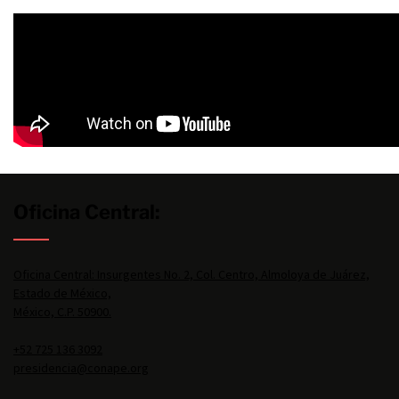
Oficina Central:
Oficina Central: Insurgentes No. 2, Col. Centro, Almoloya de Juárez,
Estado de México,
México, C.P. 50900.
+52 725 136 3092
presidencia@conape.org