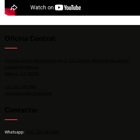
Oficina Central:
Oficina Central: Insurgentes No. 2, Col. Centro, Almoloya de Juárez,
Estado de México,
México, C.P. 50900.
+52 725 136 3092
presidencia@conape.org
Contacto:
Whatsapp:
+521 725 136 3092