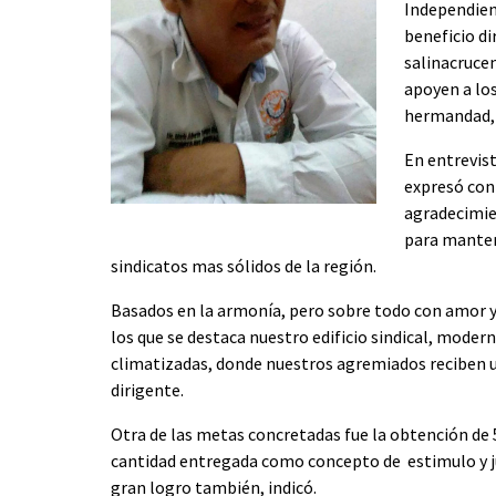
Independien
beneficio d
salinacrucen
apoyen a los
hermandad, 
En entrevis
expresó con
agradecimien
para manten
sindicatos mas sólidos de la región.
Basados en la armonía, pero sobre todo con amor 
los que se destaca nuestro edificio sindical, mode
climatizadas, donde nuestros agremiados reciben u
dirigente.
Otra de las metas concretadas fue la obtención de 
cantidad entregada como concepto de estimulo y ju
gran logro también, indicó.