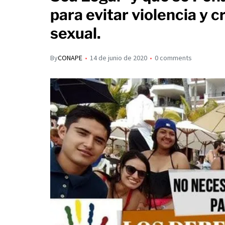
s
p
para evitar violencia y 
I
A
a
sexual.
n
p
r
p
t
By
CONAPE
14 de junio de 2020
0 comments
i
r