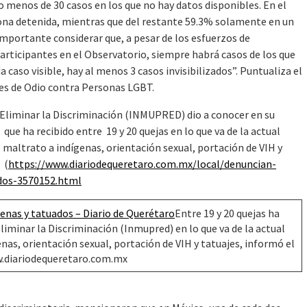
o menos de 30 casos en los que no hay datos disponibles. En el
sona detenida, mientras que del restante 59.3% solamente en un
importante considerar que, a pesar de los esfuerzos de
articipantes en el Observatorio, siempre habrá casos de los que
 caso visible, hay al menos 3 casos invisibilizados”. Puntualiza el
es de Odio contra Personas LGBT.
y Eliminar la Discriminación (INMUPRED) dio a conocer en su
e ha recibido entre 19 y 20 quejas en lo que va de la actual
maltrato a indígenas, orientación sexual, portación de VIH y
(
https://www.diariodequeretaro.com.mx/local/denuncian-
ados-3570152.html
enas y tatuados – Diario de Querétaro
Entre 19 y 20 quejas ha
Eliminar la Discriminación (Inmupred) en lo que va de la actual
as, orientación sexual, portación de VIH y tatuajes, informó el
ww.diariodequeretaro.com.mx