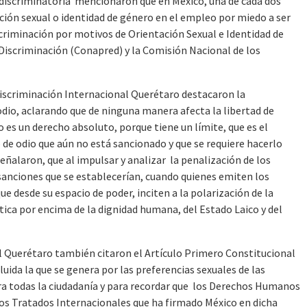
idiscriminatoria mencionaron que en México, una de cada dos
ación sexual o identidad de género en el empleo por miedo a ser
criminación por motivos de Orientación Sexual e Identidad de
Discriminación (Conapred) y la Comisión Nacional de los
Discriminación Internacional Querétaro destacaron la
odio, aclarando que de ninguna manera afecta la libertad de
 es un derecho absoluto, porque tiene un límite, que es el
o de odio que aún no está sancionado y que se requiere hacerlo
Señalaron, que al impulsar y analizar la penalización de los
s sanciones que se establecerían, cuando quienes emiten los
que desde su espacio de poder, inciten a la polarización de la
ítica por encima de la dignidad humana, del Estado Laico y del
l Querétaro también citaron el Artículo Primero Constitucional
uida la que se genera por las preferencias sexuales de las
ra todas la ciudadanía y para recordar que los Derechos Humanos
los Tratados Internacionales que ha firmado México en dicha