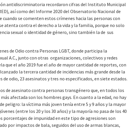
ón antidiscriminatoria recordaron cifras del Instituto Municipal
RED), así como del Informe 2020 del Observatorio Nacional de
e cuando se comenten estos crímenes hacia las personas con
se atenta contra el derecho a la vida y la familia, porque no solo
rencia sexual o identidad de género, sino también la de sus
enes de Odio contra Personas LGBT, donde participa la
xual A.C., junto con otras organizaciones, colectivos y redes
la que el año 2019 fue el año de mayor cantidad de reportes, con
 alcanzado la tercera cantidad de incidencias más grande desde la
s de odio, 23 asesinatos y tres no especificados, en siete estados.
sos de asesinato contra personas transgénero que, en todos los
 más afectada son los hombres gays. En cuanto a la edad, no hay
peligro: la víctima más joven tenía entre 5 y 9 años y la mayor
óvenes (entre los 20 y los 30 años) y la mayoría no pasa de los 40
 Los porcentajes de impunidad en este tipo de agresiones son
uado por impactos de bala, seguidos del uso de armas blancas,