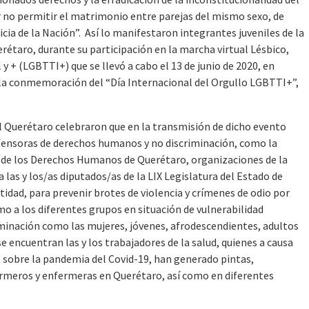
or no permitir el matrimonio entre parejas del mismo sexo, de
cia de la Nación”. Así lo manifestaron integrantes juveniles de la
étaro, durante su participación en la marcha virtual Lésbico,
y + (LGBTTI+) que se llevó a cabo el 13 de junio de 2020, en
 la conmemoración del “Día Internacional del Orgullo LGBTTI+”,
l Querétaro celebraron que en la transmisión de dicho evento
efensoras de derechos humanos y no discriminación, como la
 de los Derechos Humanos de Querétaro, organizaciones de la
a las y los/as diputados/as de la LIX Legislatura del Estado de
tidad, para prevenir brotes de violencia y crímenes de odio por
mo a los diferentes grupos en situación de vulnerabilidad
iminación como las mujeres, jóvenes, afrodescendientes, adultos
 encuentran las y los trabajadores de la salud, quienes a causa
s sobre la pandemia del Covid-19, han generado pintas,
ermeros y enfermeras en Querétaro, así como en diferentes