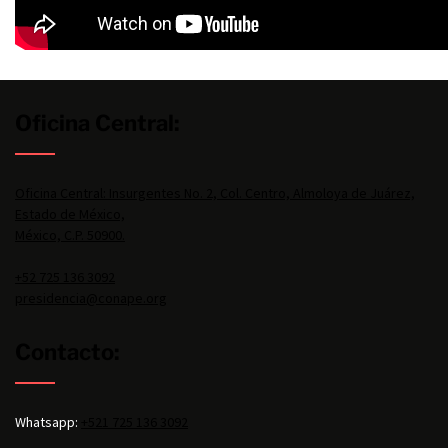
Oficina Central:
Oficina Central: Insurgentes No. 2, Col. Centro, Almoloya de Juárez,
Estado de México,
México, C.P. 50900.
+52 725 136 3092
presidencia@conape.org
Contacto:
Whatsapp:
+521 725 136 3092