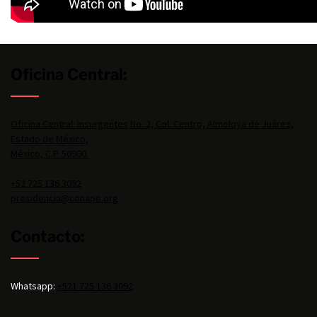
Oficina Central:
Oficina Central: Insurgentes No. 2, Col. Centro, Almoloya de Juárez,
Estado de México,
México, C.P. 50900.
+52 725 136 3092
presidencia@conape.org
Contacto:
Whatsapp:
+521 725 136 3092