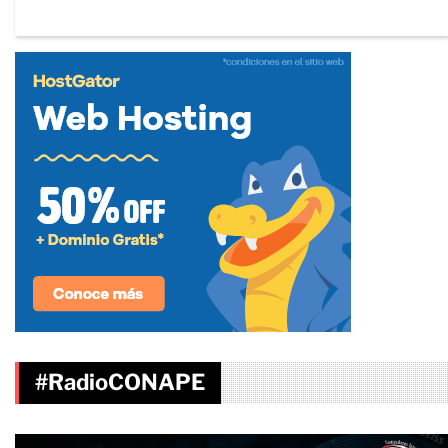
#RadioCONAPE