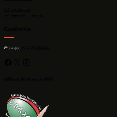
+52 725 136 3092
presidencia@conape.org
Contacto:
Whatsapp:
+521 725 136 3092
Política de privacidad - CONAPE