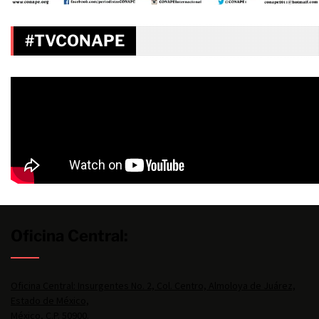
#TVCONAPE
Oficina Central:
Oficina Central: Insurgentes No. 2, Col. Centro, Almoloya de Juárez,
Estado de México,
México, C.P. 50900.