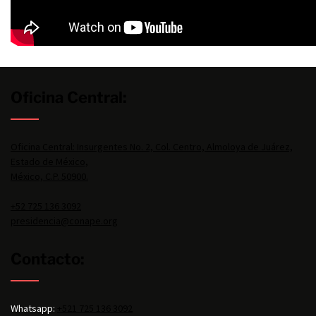
Oficina Central:
Oficina Central: Insurgentes No. 2, Col. Centro, Almoloya de Juárez,
Estado de México,
México, C.P. 50900.
+52 725 136 3092
presidencia@conape.org
Contacto:
Whatsapp:
+521 725 136 3092