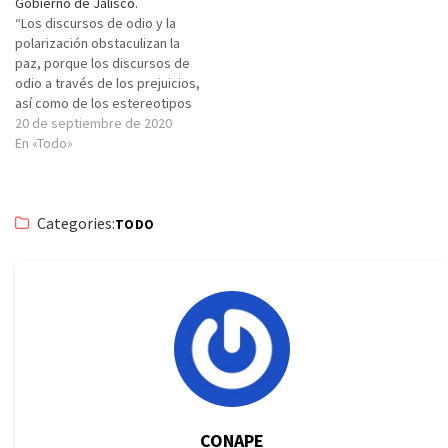
Gobierno de Jalisco.
“Los discursos de odio y la
polarización obstaculizan la
paz, porque los discursos de
odio a través de los prejuicios,
así como de los estereotipos
llevan a la polarización
20 de septiembre de 2020
extrema, impidiendo el diálogo
En «Todo»
y la empatía que permiten el
desarrollo integral de la paz”.
Así coincidieron jóvenes
Categories:
universitarios y de…
TODO
CONAPE