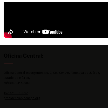
Oficina Central:
Oficina Central: Insurgentes No. 2, Col. Centro, Almoloya de Juárez,
Estado de México,
México, C.P. 50900.
+52 725 136 3092
presidencia@conape.org