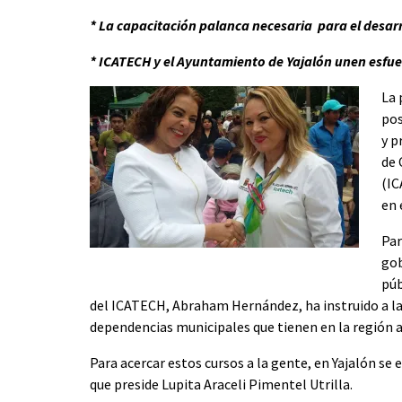
* La capacitación palanca necesaria para el desarr
* ICATECH y el Ayuntamiento de Yajalón unen esfue
La 
pos
y p
de 
(IC
en 
Par
gob
púb
del ICATECH, Abraham Hernández, ha instruido a las
dependencias municipales que tienen en la región a
Para acercar estos cursos a la gente, en Yajalón s
que preside Lupita Araceli Pimentel Utrilla.