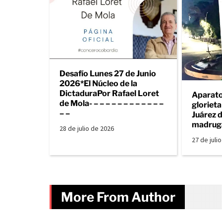
Desafío Lunes 27 de Junio
2026*El Núcleo de la
DictaduraPor Rafael Loret
Aparato
de Mola- – – – – – – – – – – – –
gloriet
– –
Juárez d
madrug
28 de julio de 2026
27 de juli
More From Author